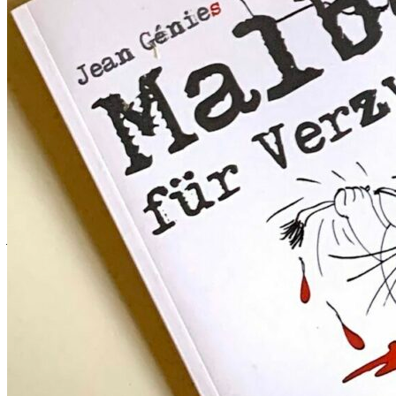
Bücher
Egal ob groß oder klein – jede Gabe
Merchandise
ist fürs Überleben fein.
Toons &
Paintings
Contact
TIME
August 2024
WILL
Juli 2024
Juni 2024
TELL…
Mai 2024
Privacy Policy
Februar 2024
Januar 2024
Dezember 2023