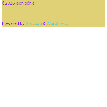
©2026 jean génie
Powered by
Bravada
&
WordPress
.