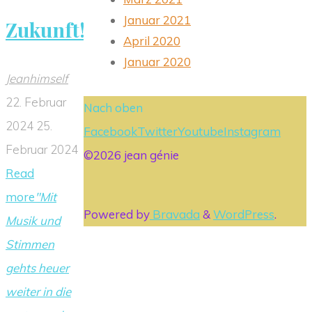
Januar 2021
Zukunft!
April 2020
Januar 2020
Jeanhimself
22. Februar
Nach oben
2024
25.
Facebook
Twitter
Youtube
Instagram
Februar 2024
©2026 jean génie
Read
more
"Mit
Powered by
Bravada
&
WordPress
.
Musik und
Stimmen
gehts heuer
weiter in die