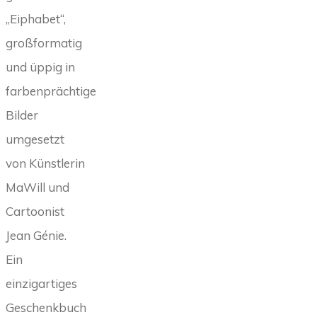
„Eiphabet“,
großformatig
und üppig in
farbenprächtige
Bilder
umgesetzt
von Künstlerin
MaWill und
Cartoonist
Jean Génie.
Ein
einzigartiges
Geschenkbuch