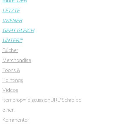
more
"DER
LETZTE
WIENER
GEHT GLEICH
UNTER!"
Bücher
Merchandise
Toons &
Paintings
Videos
itemprop="discussionURL"
Schreibe
einen
Kommentar